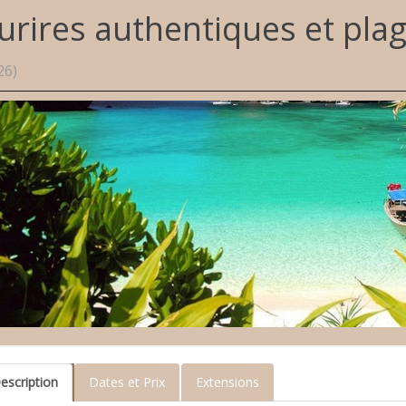
urires authentiques et pla
26)
escription
Dates et Prix
Extensions