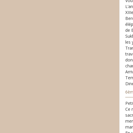
Vous
L’an
XIII
Berc
élé
de 
Suk
les 
Tran
tra
donn
cha
Arri
Tem
Dine
6èm
Peti
Ce m
sac
mer 
mar
En v