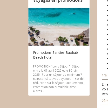
Voyages en promotions
Promotions Sandies Baobab
Beach Hotel
PROMOTION "Long Séjour" Séjour
entre le 01 avril 2025 et le 30 juin
2025 Pour un séjour de minimum 7
1re 
nuits consécutives payantes 15% de
réduction sur le séjour (uniquement).
Enr
Promotion non cumulable avec
Vol
autres...
Repa
2èm