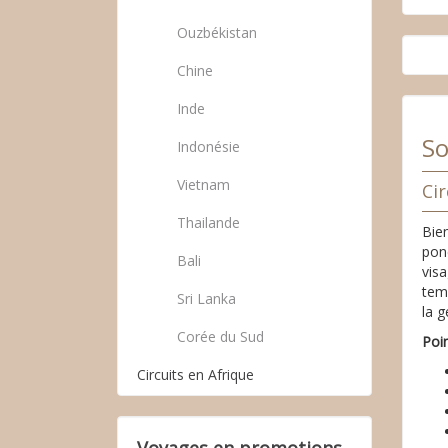
Ouzbékistan
Chine
Inde
So
Indonésie
Vietnam
Cir
Thailande
Bie
ponc
Bali
visa
tem
Sri Lanka
la g
Corée du Sud
Poi
Circuits en Afrique