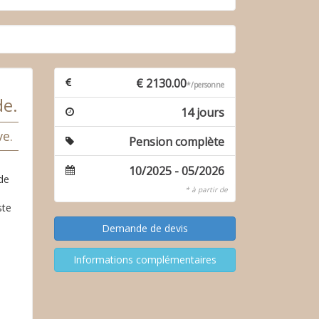
€ 2130.00
*/personne
de.
14 jours
ve.
Pension complète
10/2025 - 05/2026
 de
* à partir de
ste