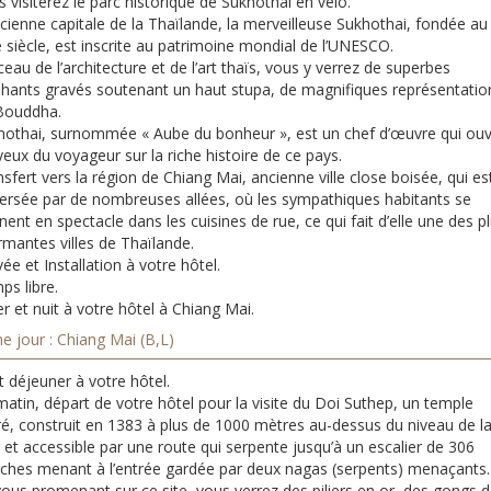
 visiterez le parc historique de Sukhothai en vélo.
cienne capitale de la Thaïlande, la merveilleuse Sukhothai, fondée au
e siècle, est inscrite au patrimoine mondial de l’UNESCO.
eau de l’architecture et de l’art thaïs, vous y verrez de superbes
phants gravés soutenant un haut stupa, de magnifiques représentatio
Bouddha.
hothai, surnommée « Aube du bonheur », est un chef d’œuvre qui ou
yeux du voyageur sur la riche histoire de ce pays.
sfert vers la région de Chiang Mai, ancienne ville close boisée, qui es
versée par de nombreuses allées, où les sympathiques habitants se
ent en spectacle dans les cuisines de rue, ce qui fait d’elle une des p
rmantes villes de Thaïlande.
vée et Installation à votre hôtel.
ps libre.
r et nuit à votre hôtel à Chiang Mai.
e jour : Chiang Mai (B,L)
t déjeuner à votre hôtel.
atin, départ de votre hôtel pour la visite du Doi Suthep, un temple
ré, construit en 1383 à plus de 1000 mètres au-dessus du niveau de l
et accessible par une route qui serpente jusqu’à un escalier de 306
ches menant à l’entrée gardée par deux nagas (serpents) menaçants.
ous promenant sur ce site, vous verrez des piliers en or, des gongs d