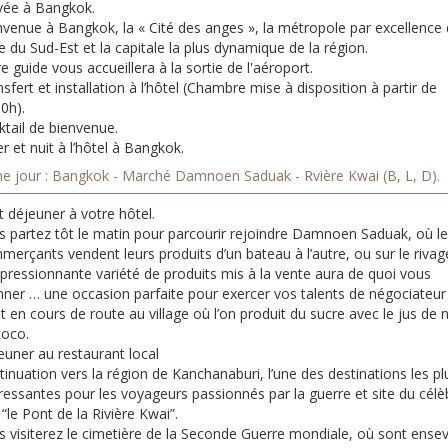
ivée à Bangkok.
nvenue à Bangkok, la « Cité des anges », la métropole par excellence
ie du Sud-Est et la capitale la plus dynamique de la région.
e guide vous accueillera à la sortie de l'aéroport.
sfert et installation à l’hôtel (Chambre mise à disposition à partir de
0h).
ktail de bienvenue.
r et nuit à l’hôtel à Bangkok.
e jour : Bangkok - Marché Damnoen Saduak - Rvière Kwai (B, L, D).
t déjeuner à votre hôtel.
s partez tôt le matin pour parcourir rejoindre Damnoen Saduak, où l
erçants vendent leurs produits d’un bateau à l’autre, ou sur le rivag
mpressionnante variété de produits mis à la vente aura de quoi vous
nner … une occasion parfaite pour exercer vos talents de négociateur 
t en cours de route au village où l’on produit du sucre avec le jus de 
coco.
euner au restaurant local
inuation vers la région de Kanchanaburi, l’une des destinations les pl
ressantes pour les voyageurs passionnés par la guerre et site du célè
 “le Pont de la Rivière Kwai”.
s visiterez le cimetière de la Seconde Guerre mondiale, où sont ensev