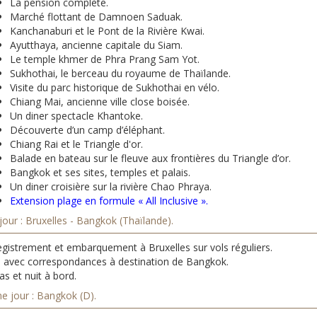
La pension complète.
Marché flottant de Damnoen Saduak.
Kanchanaburi et le Pont de la Rivière Kwai.
Ayutthaya, ancienne capitale du Siam.
Le temple khmer de Phra Prang Sam Yot.
Sukhothai, le berceau du royaume de Thaïlande.
Visite du parc historique de Sukhothai en vélo.
Chiang Mai, ancienne ville close boisée.
Un diner spectacle Khantoke.
Découverte d’un camp d’éléphant.
Chiang Rai et le Triangle d'or.
Balade en bateau sur le fleuve aux frontières du Triangle d’or.
Bangkok et ses sites, temples et palais.
Un diner croisière sur la rivière Chao Phraya.
Extension plage en formule « All Inclusive ».
jour : Bruxelles - Bangkok (Thaïlande).
egistrement et embarquement à Bruxelles sur vols réguliers.
s avec correspondances à destination de Bangkok.
s et nuit à bord.
e jour : Bangkok (D).