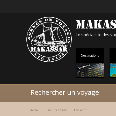
Le spécialiste des 
Destinations
Rechercher un voyage
Accueil
Circuits en Asie
Thailande
Sourires authent