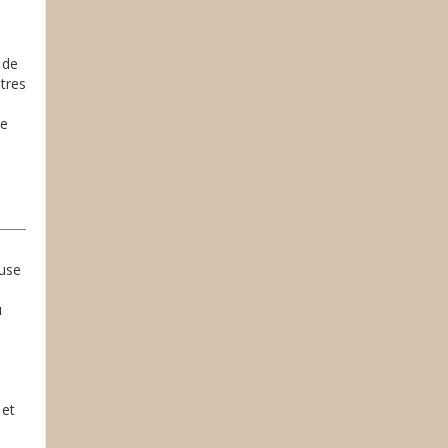
 de
utres
xe
euse
u
 et