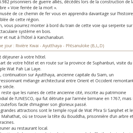
6.982 prisonniers de guerre alliés, décédés lors de la construction de l
bre « Voie ferrée de la mort ».
musée de ce chemin de fer vous en apprendra davantage sur l’histoire
blée de cette région.
n, vous pourrez monter à bord du train de cette voie qui serpente sur
ctaculaire système en bois.
r et nuit à l'hôtel à Kanchanaburi.
 jour : Rivière Kwai - Ayutthaya - Phtsanuloke (B,L,D)
t déjeuner à votre hôtel.
rt de votre hôtel et en route sur la province de Suphanburi, visite du
ple Wat Pah Lai Laye.
, continuation sur Ayutthaya, ancienne capitale du Siam, un
ressionnant mélange architectural entre Orient et Occident remontan
e siècle.
e reste que les ruines de cette ancienne cité, inscrite au patrimoine
ial de l’UNESCO, qui fut détruite par l’armée birmane en 1767, mais i
toutefois facile d’imaginer son glorieux passé.
grandes attractions sont le temple royal de Wat Phra Si Sanphet et le
 Mahathat, où se trouve la tête du Bouddha, prisonnière d’un arbre e
racines.
uner au restaurant local.