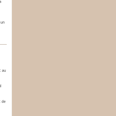
a
 un
t au
l
t de