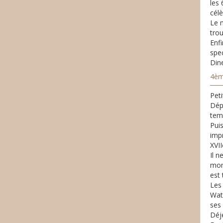
les 
célè
Le 
trou
Enfi
spe
Dine
4ème
Peti
Dépa
tem
Puis
imp
XVII
Il n
mond
est 
Les 
Wat
ses 
Déje