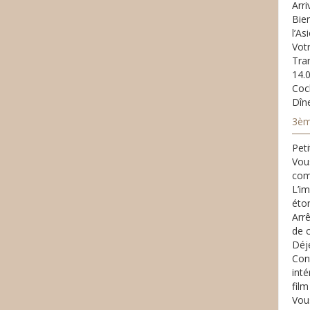
Arr
Bie
l’As
Votr
Tran
14.0
Coc
Dîne
3èm
Peti
Vou
comm
L’i
éto
Arrê
de 
Déj
Cont
inté
film
Vou