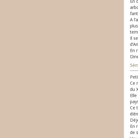
En d
arb
fant
A l’
plus
temp
Il 
d’A
En r
Dine
5èm
Peti
Ce m
du 
Ell
pay
Ce t
élé
Déje
En 
de s