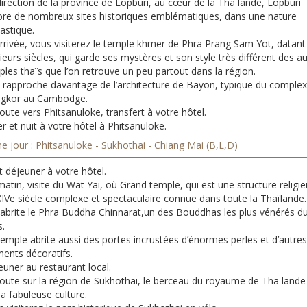
irection de la province de Lopburi, au cœur de la Thaïlande, Lopburi
ore de nombreux sites historiques emblématiques, dans une nature
astique.
arrivée, vous visiterez le temple khmer de Phra Prang Sam Yot, datant
ieurs siècles, qui garde ses mystères et son style très différent des a
les thaïs que l’on retrouve un peu partout dans la région.
se rapproche davantage de l’architecture de Bayon, typique du comple
ngkor au Cambodge.
oute vers Phitsanuloke, transfert à votre hôtel.
r et nuit à votre hôtel à Phitsanuloke.
e jour : Phitsanuloke - Sukhothai - Chiang Mai (B,L,D)
t déjeuner à votre hôtel.
atin, visite du Wat Yai, où Grand temple, qui est une structure religi
XIVe siècle complexe et spectaculaire connue dans toute la Thaïlande.
e abrite le Phra Buddha Chinnarat,un des Bouddhas les plus vénérés d
s.
emple abrite aussi des portes incrustées d’énormes perles et d’autres
ments décoratifs.
uner au restaurant local.
route sur la région de Sukhothai, le berceau du royaume de Thaïlande
a fabuleuse culture.