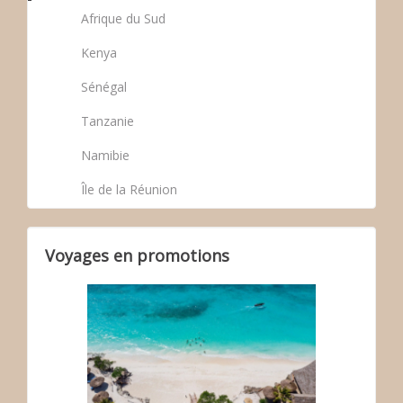
Afrique du Sud
Kenya
Sénégal
Tanzanie
Namibie
Île de la Réunion
Voyages en promotions