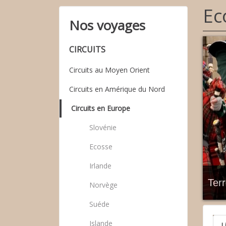
Ec
Nos voyages
CIRCUITS
Circuits au Moyen Orient
Circuits en Amérique du Nord
Circuits en Europe
Slovénie
Ecosse
Irlande
Ter
Norvège
Suéde
Islande
L