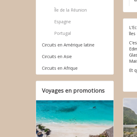
Île de la Réunion
Espagne
L’Ec
Portugal
îles
C’es
Circuits en Amérique latine
Edim
Gla
Circuits en Asie
Mais
Circuits en Afrique
Et 
Voyages en promotions