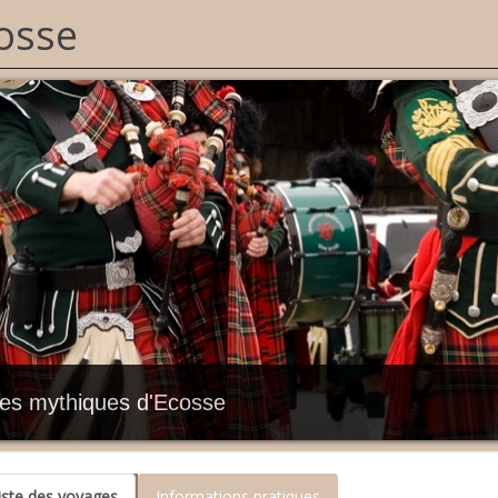
osse
res mythiques d'Ecosse
iste des voyages
Informations pratiques