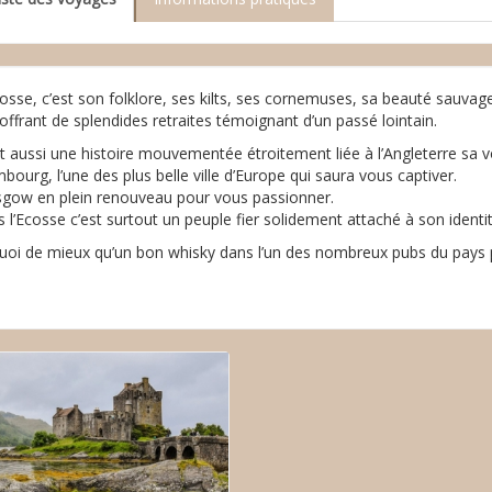
osse, c’est son folklore, ses kilts, ses cornemuses, sa beauté sauvag
 offrant de splendides retraites témoignant d’un passé lointain.
t aussi une histoire mouvementée étroitement liée à l’Angleterre sa v
bourg, l’une des plus belle ville d’Europe qui saura vous captiver.
sgow en plein renouveau pour vous passionner.
 l’Ecosse c’est surtout un peuple fier solidement attaché à son identit
quoi de mieux qu’un bon whisky dans l’un des nombreux pubs du pays