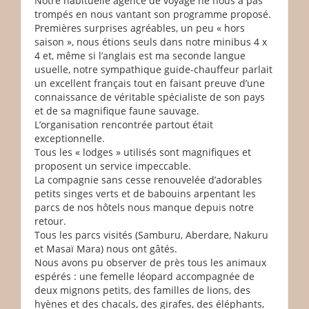
Notre habituelle agence de voyage ne nous a pas
trompés en nous vantant son programme proposé.
Premières surprises agréables, un peu « hors
saison », nous étions seuls dans notre minibus 4 x
4 et, même si l’anglais est ma seconde langue
usuelle, notre sympathique guide-chauffeur parlait
un excellent français tout en faisant preuve d’une
connaissance de véritable spécialiste de son pays
et de sa magnifique faune sauvage.
L’organisation rencontrée partout était
exceptionnelle.
Tous les « lodges » utilisés sont magnifiques et
proposent un service impeccable.
La compagnie sans cesse renouvelée d’adorables
petits singes verts et de babouins arpentant les
parcs de nos hôtels nous manque depuis notre
retour.
Tous les parcs visités (Samburu, Aberdare, Nakuru
et Masaï Mara) nous ont gâtés.
Nous avons pu observer de près tous les animaux
espérés : une femelle léopard accompagnée de
deux mignons petits, des familles de lions, des
hyènes et des chacals, des girafes, des éléphants,