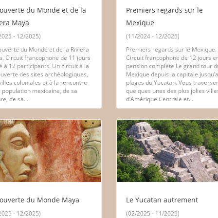
ouverte du Monde et de la
Premiers regards sur le
iera Maya
Mexique
2025 - 12/2025)
(11/2024 - 12/2025)
uverte du Monde et de la Riviera
Premiers regards sur le Mexique.
. Circuit francophone de 11 jours
Circuit francophone de 12 jours e
é à 12 participants. Un circuit à la
pension complète Le grand tour d
uverte des sites archéologiques,
Mexique depuis la capitale jusqu’
villes coloniales et à la rencontre
plages du Yucatan. Vous traverse
a population mexicaine, de sa
quelques unes des plus jolies ville
re, de sa...
d’Amérique Centrale et...
ouverte du Monde Maya
Le Yucatan autrement
2025 - 12/2025)
(02/2025 - 11/2025)