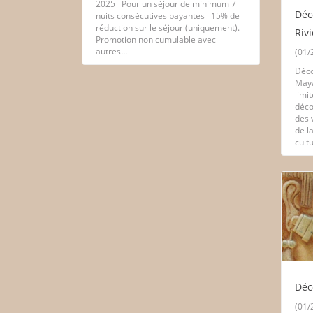
2025 Pour un séjour de minimum 7
Déc
nuits consécutives payantes 15% de
réduction sur le séjour (uniquement).
Riv
Promotion non cumulable avec
autres...
(01/
Déco
Maya
limit
déco
des 
de l
cultu
Déc
(01/