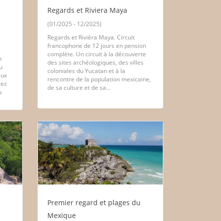
Regards et Riviera Maya
(01/2025 - 12/2025)
Regards et Rivièra Maya. Circuit
francophone de 12 jours en pension
complète. Un circuit à la découverte
n
des sites archéologiques, des villes
u
coloniales du Yucatan et à la
aux
rencontre de la population mexicaine,
rez
de sa culture et de sa...
s
Premier regard et plages du
Mexique