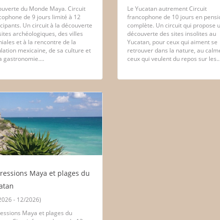
uverte du Monde Maya. Circuit
Le Yucatan autrement Circuit
cophone de 9 jours limité à 12
francophone de 10 jours en pensi
icipants. Un circuit à la découverte
complète. Un circuit qui propose 
sites archéologiques, des villes
découverte des sites insolites au
niales et à la rencontre de la
Yucatan, pour ceux qui aiment se
lation mexicaine, de sa culture et
retrouver dans la nature, au calm
a gastronomie....
ceux qui veulent du repos sur les..
ressions Maya et plages du
atan
2026 - 12/2026)
essions Maya et plages du