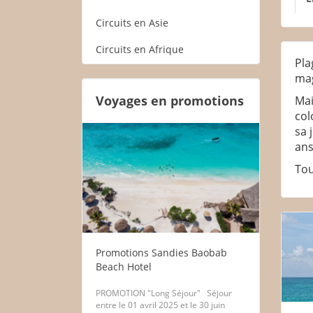
Circuits en Asie
Circuits en Afrique
Pla
mag
Voyages en promotions
Mai
col
sa 
ans
Tou
Promotions Sandies Baobab
Beach Hotel
PROMOTION "Long Séjour" Séjour
entre le 01 avril 2025 et le 30 juin