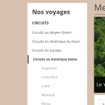
Me
Nos voyages
CIRCUITS
Circuits au Moyen Orient
Circuits en Amérique du Nord
Circuits en Europe
Circuits en Amérique latine
Argentine
Costa Rica
Le 
Cuba
Mexique
Pérou
L