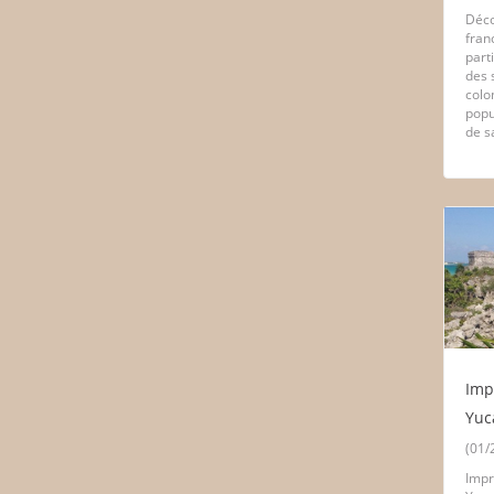
Déco
fran
part
des 
colo
popu
de s
Imp
Yuc
(01/
Impr