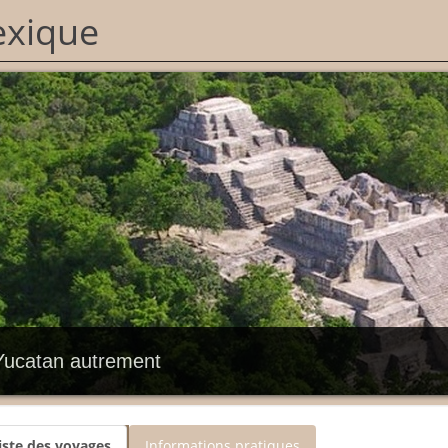
xique
Yucatan autrement
iste des voyages
Informations pratiques