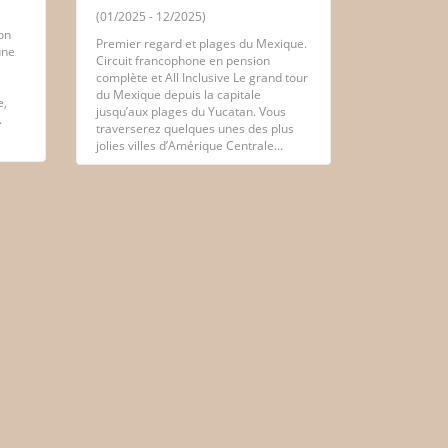
(01/2025 - 12/2025)
on
Premier regard et plages du Mexique.
une
Circuit francophone en pension
complète et All Inclusive Le grand tour
du Mexique depuis la capitale
e,
jusqu’aux plages du Yucatan. Vous
.
traverserez quelques unes des plus
jolies villes d’Amérique Centrale...