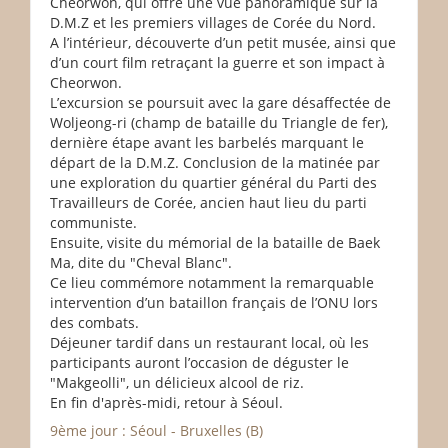
Cheorwon, qui offre une vue panoramique sur la
D.M.Z et les premiers villages de Corée du Nord.
A l’intérieur, découverte d’un petit musée, ainsi que
d’un court film retraçant la guerre et son impact à
Cheorwon.
L’excursion se poursuit avec la gare désaffectée de
Woljeong-ri (champ de bataille du Triangle de fer),
dernière étape avant les barbelés marquant le
départ de la D.M.Z. Conclusion de la matinée par
une exploration du quartier général du Parti des
Travailleurs de Corée, ancien haut lieu du parti
communiste.
Ensuite, visite du mémorial de la bataille de Baek
Ma, dite du "Cheval Blanc".
Ce lieu commémore notamment la remarquable
intervention d’un bataillon français de l’ONU lors
des combats.
Déjeuner tardif dans un restaurant local, où les
participants auront l’occasion de déguster le
"Makgeolli", un délicieux alcool de riz.
En fin d'après-midi, retour à Séoul.
9ème jour : Séoul - Bruxelles (B)