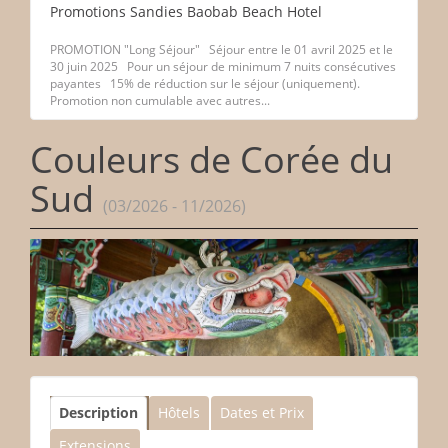
Promotions Sandies Baobab Beach Hotel
PROMOTION "Long Séjour" Séjour entre le 01 avril 2025 et le
30 juin 2025 Pour un séjour de minimum 7 nuits consécutives
payantes 15% de réduction sur le séjour (uniquement).
Promotion non cumulable avec autres...
Couleurs de Corée du
Sud
(03/2026 - 11/2026)
Description
Hôtels
Dates et Prix
Extensions