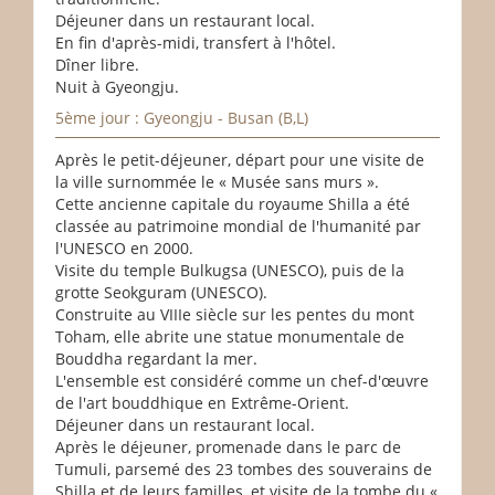
Déjeuner dans un restaurant local.
En fin d'après-midi, transfert à l'hôtel.
Dîner libre.
Nuit à Gyeongju.
5ème jour : Gyeongju - Busan (B,L)
Après le petit-déjeuner, départ pour une visite de
la ville surnommée le « Musée sans murs ».
Cette ancienne capitale du royaume Shilla a été
classée au patrimoine mondial de l'humanité par
l'UNESCO en 2000.
Visite du temple Bulkugsa (UNESCO), puis de la
grotte Seokguram (UNESCO).
Construite au VIIIe siècle sur les pentes du mont
Toham, elle abrite une statue monumentale de
Bouddha regardant la mer.
L'ensemble est considéré comme un chef-d'œuvre
de l'art bouddhique en Extrême-Orient.
Déjeuner dans un restaurant local.
Après le déjeuner, promenade dans le parc de
Tumuli, parsemé des 23 tombes des souverains de
Shilla et de leurs familles, et visite de la tombe du «