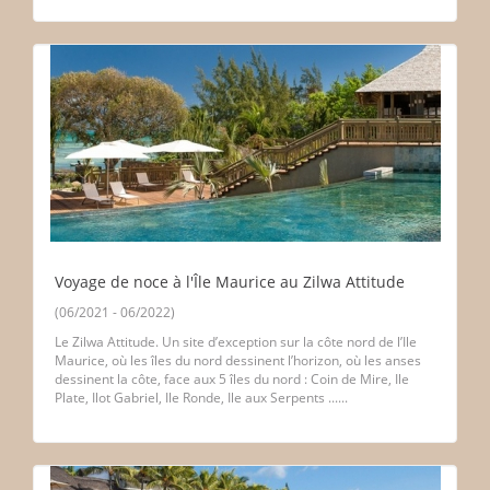
Voyage de noce à l'Île Maurice au Zilwa Attitude
(06/2021 - 06/2022)
Le Zilwa Attitude. Un site d’exception sur la côte nord de l’Ile
Maurice, où les îles du nord dessinent l’horizon, où les anses
dessinent la côte, face aux 5 îles du nord : Coin de Mire, Ile
Plate, Ilot Gabriel, Ile Ronde, Ile aux Serpents ......